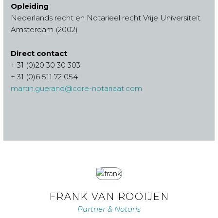
Opleiding
Nederlands recht en Notarieel recht Vrije Universiteit
Amsterdam (2002)
Direct contact
+ 31 (0)20 30 30 303
+ 31 (0)6 511 72 054
martin.guerand@core-notariaat.com
FRANK VAN ROOIJEN
Partner & Notaris