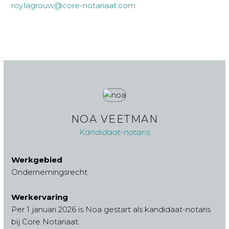
roy.lagrouw@core-notariaat.com
NOA VEETMAN
Kandidaat-notaris
Werkgebied
Ondernemingsrecht
Werkervaring
Per 1 januari 2026 is Noa gestart als kandidaat-notaris
bij Core Notariaat.