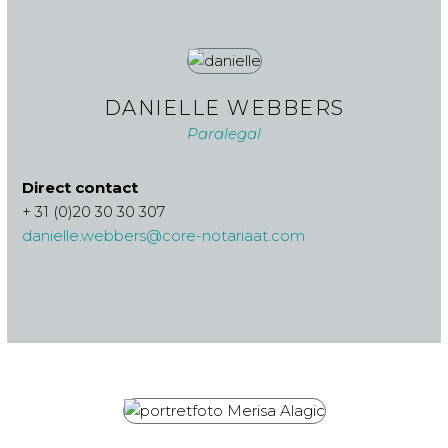
DANIELLE WEBBERS
Paralegal
Direct contact
+ 31 (0)20 30 30 307
danielle.webbers@core-notariaat.com